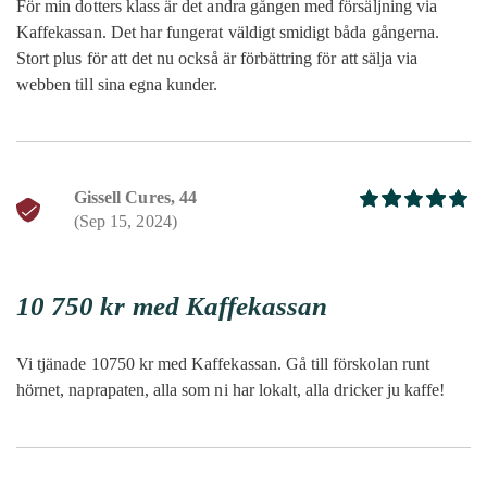
För min dotters klass är det andra gången med försäljning via
Huvudnyhet
*
Kaffekassan. Det har fungerat väldigt smidigt båda gångerna.
Stort plus för att det nu också är förbättring för att sälja via
webben till sina egna kunder.
Ditt betyg
*
Din recension
*
Gissell Cures, 44
(Sep 15, 2024)
Betygsatt
5
av 5
10 750 kr med Kaffekassan
Spara mitt namn, min e-postadress och webbplats i denna
webbläsare till nästa gång jag skriver en kommentar.
Vi tjänade 10750 kr med Kaffekassan. Gå till förskolan runt
hörnet, naprapaten, alla som ni har lokalt, alla dricker ju kaffe!