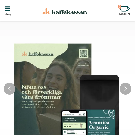
0
Kundkorg
Meny