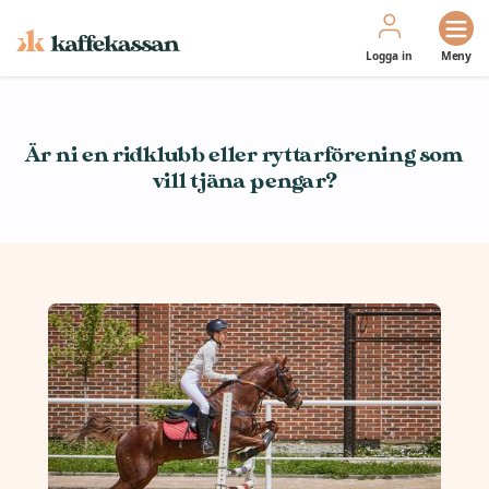
Logga in
Meny
Är ni en ridklubb eller ryttarförening som
vill tjäna pengar?