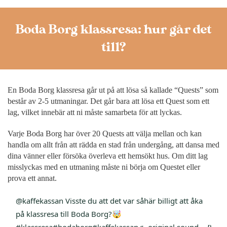
Boda Borg klassresa: hur går det
till?
En Boda Borg klassresa går ut på att lösa så kallade “Quests” som
består av 2-5 utmaningar. Det går bara att lösa ett Quest som ett
lag, vilket innebär att ni måste samarbeta för att lyckas.
Varje Boda Borg har över 20 Quests att välja mellan och kan
handla om allt från att rädda en stad från undergång, att dansa med
dina vänner eller försöka överleva ett hemsökt hus. Om ditt lag
misslyckas med en utmaning måste ni börja om Questet eller
prova ett annat.
@kaffekassan
Visste du att det var såhär billigt att åka
på klassresa till Boda Borg?🤯
#klassresa
#bodaborg
#kaffekassan
♬ original sound – 𝐵