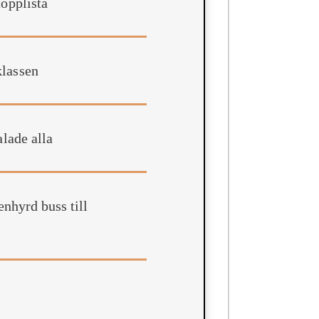
topplista
klassen
alade alla
enhyrd buss till