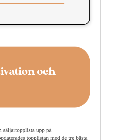
ivation och
 säljartopplista upp på
pdaterades topplistan med de tre bästa