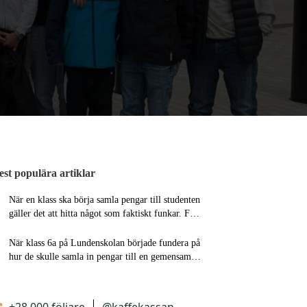
st populära artiklar
När en klass ska börja samla pengar till studenten
gäller det att hitta något som faktiskt funkar. För
klass EK2AJunior på Luleå Gymnasieskola
Hackspetten blev lösningen att sälja med
När klass 6a på Lundenskolan började fundera på
Kaffekassan – och resultatet blev en riktigt bra
hur de skulle samla in pengar till en gemensam
start på klasskontot. På ungefär två månader
avslutning innan högstadiet hade de flera olika
lyckades klassen sälja runt 190 produkter och
idéer. De hade ett tydligt mål om att de ville göra
tjäna cirka 11 000 […]
något riktigt roligt tillsammans innan klassen