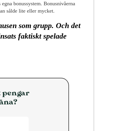
ns egna bonussystem. Bonusnivåerna
n sålde lite eller mycket.
onusen som grupp. Och det
insats faktiskt spelade
t pengar
tjäna?