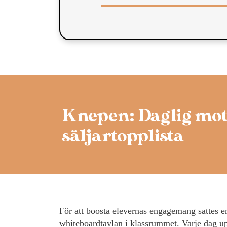
Knepen: Daglig mot
säljartopplista
För att boosta elevernas engagemang sattes en
whiteboardtavlan i klassrummet. Varje dag up