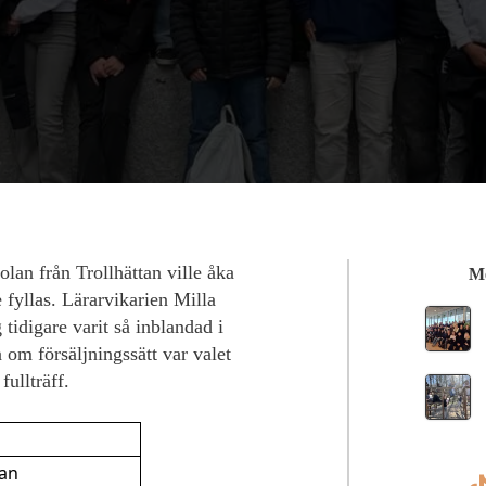
olan från Trollhättan ville åka
Me
 fyllas. Lärarvikarien Milla
tidigare varit så inblandad i
a om försäljningssätt var valet
fullträff.
lan