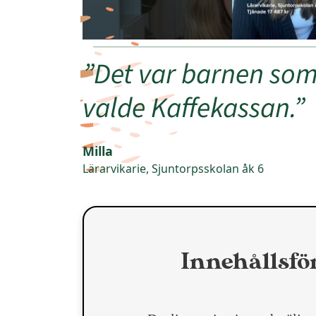
”Det var barnen so
valde Kaffekassan.”
Milla
Lärarvikarie, Sjuntorpsskolan åk 6
Innehållsfö