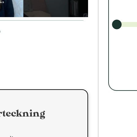
m
rteckning