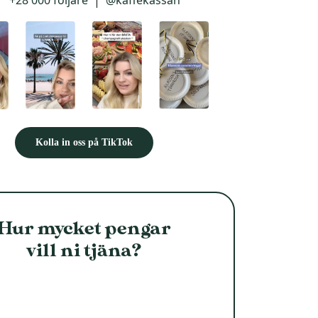
+28 000 följare
@kaffekassan
delas upp i sjuan. Efter att ha röstat mellan olika
alternativ föll valet på […]
Kolla in oss på TikTok
Hur mycket pengar
vill ni tjäna?